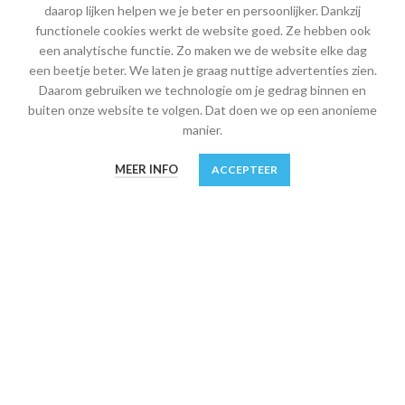
daarop lijken helpen we je beter en persoonlijker. Dankzij
MIJN ACCOUNT
functionele cookies werkt de website goed. Ze hebben ook
Mijn account
een analytische functie. Zo maken we de website elke dag
een beetje beter. We laten je graag nuttige advertenties zien.
Winkelwagen
Daarom gebruiken we technologie om je gedrag binnen en
buiten onze website te volgen. Dat doen we op een anonieme
Afrekenen
manier.
Verlanglijst
0
MEER INFO
ACCEPTEER
Shop
Winkel
Verlanglijst
Winkelwagen
Mijn account
INFORMATIE
Algemene leveringsvoorwaarden
Bestelling en veilige betaling
Retourneren, ruilen en garantie
Verzendkosten, verzending en afhalen
Privacy en Cookies