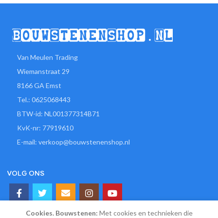
Van Meulen Trading
Wiemanstraat 29
8166 GA Emst
Tel.: 0625068443
BTW-id: NL001377314B71
KvK-nr: 77919610
E-mail: verkoop@bouwstenenshop.nl
VOLG ONS
Cookies. Bouwstenen:
Met cookies en technieken die