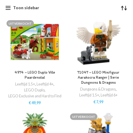
Toon sidebar
UITVERKOCHT
4974 – LEGO Duplo Ville
71047 – LEGO Minifiguur
Paardenstal
Aarakocra Ranger | Serie
Dungeons & Dragons
Leeftijd 1.5+
,
Leeftijd 4+
,
Dungeons & Dragons
,
LEGO Duplo
,
Leeftijd 1.5+
,
Leeftijd 6+
LEGO Exclusive and Hard to Find
€
7,99
€
49,99
UITVERKOCHT