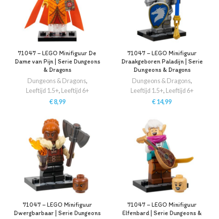
71047 – LEGO Minifiguur De
71047 – LEGO Minifiguur
Dame van Pijn | Serie Dungeons
Draakgeboren Paladijn | Serie
& Dragons
Dungeons & Dragons
Dungeons & Dragons
,
Dungeons & Dragons
,
Leeftijd 1.5+
,
Leeftijd 6+
Leeftijd 1.5+
,
Leeftijd 6+
€
8,99
€
14,99
71047 – LEGO Minifiguur
71047 – LEGO Minifiguur
Dwergbarbaar | Serie Dungeons
Elfenbard | Serie Dungeons &