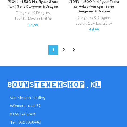
71047 – LEGO Minifiguur Szass
71047 – LEGO Minifiguur Tasha
Tam | Serie Dungeons & Dragons
de Heksenkoningin | Serie
Dungeons & Dragons
Dungeons & Dragons
,
Dungeons & Dragons
,
Leeftijd 1.5+
,
Leeftijd 6+
Leeftijd 1.5+
,
Leeftijd 6+
€
5,99
€
6,99
1
2
Van Meulen Trading
Wiemanstraat 29
8166 GA Emst
Tel.: 0625068443