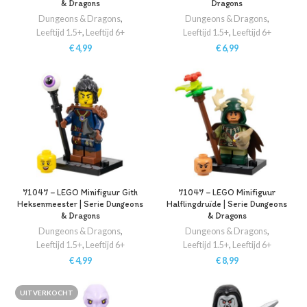
& Dragons
Dragons
Dungeons & Dragons
,
Dungeons & Dragons
,
Leeftijd 1.5+
,
Leeftijd 6+
Leeftijd 1.5+
,
Leeftijd 6+
€
4,99
€
6,99
71047 – LEGO Minifiguur Gith
71047 – LEGO Minifiguur
Heksenmeester | Serie Dungeons
Halflingdruïde | Serie Dungeons
& Dragons
& Dragons
Dungeons & Dragons
,
Dungeons & Dragons
,
Leeftijd 1.5+
,
Leeftijd 6+
Leeftijd 1.5+
,
Leeftijd 6+
€
4,99
€
8,99
UITVERKOCHT