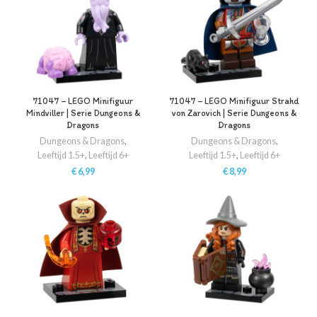
71047 – LEGO Minifiguur
71047 – LEGO Minifiguur Strahd
Mindviller | Serie Dungeons &
von Zarovich | Serie Dungeons &
Dragons
Dragons
Dungeons & Dragons
,
Dungeons & Dragons
,
Leeftijd 1.5+
,
Leeftijd 6+
Leeftijd 1.5+
,
Leeftijd 6+
€
6,99
€
8,99