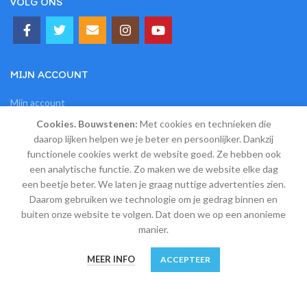
VOLG ONS
MIJN ACCOUNT
Mijn account
Cookies. Bouwstenen:
Met cookies en technieken die
Winkelwagen
daarop lijken helpen we je beter en persoonlijker. Dankzij
Afrekenen
functionele cookies werkt de website goed. Ze hebben ook
een analytische functie. Zo maken we de website elke dag
Verlanglijst
een beetje beter. We laten je graag nuttige advertenties zien.
Shop
Daarom gebruiken we technologie om je gedrag binnen en
buiten onze website te volgen. Dat doen we op een anonieme
INFORMATIE
manier.
0
Algemene leveringsvoorwaarden
MEER INFO
ACCEPTEER
Winkel
Filters
Verlanglijst
Winkelwagen
Mijn account
Bestelling en veilige betaling
Retourneren, ruilen en garantie