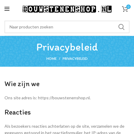
0
Privacybeleid
HOME
PRIVACYBELEID
Wie zijn we
Ons site adres is: https://bouwstenenshop.nl.
Reacties
Als bezoekers reacties achterlaten op de site, verzamelen we de
gegevens getoond in het reactieformulier, het IP-adres van de