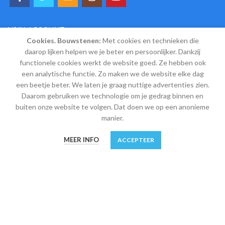
MIJN ACCOUNT
Cookies. Bouwstenen:
Met cookies en technieken die
Mijn account
daarop lijken helpen we je beter en persoonlijker. Dankzij
functionele cookies werkt de website goed. Ze hebben ook
Winkelwagen
een analytische functie. Zo maken we de website elke dag
Afrekenen
een beetje beter. We laten je graag nuttige advertenties zien.
Daarom gebruiken we technologie om je gedrag binnen en
Verlanglijst
buiten onze website te volgen. Dat doen we op een anonieme
manier.
Shop
0
MEER INFO
ACCEPTEER
INFORMATIE
Winkel
Filters
Verlanglijst
Winkelwagen
Mijn account
Algemene leveringsvoorwaarden
Bestelling en veilige betaling
Retourneren, ruilen en garantie
Verzendkosten, verzending en afhalen