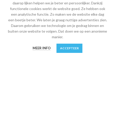
daarop lijken helpen we je beter en persoonlijker. Dankzij
MIJN ACCOUNT
functionele cookies werkt de website goed. Ze hebben ook
Mijn account
een analytische functie. Zo maken we de website elke dag
een beetje beter. We laten je graag nuttige advertenties zien.
Winkelwagen
Daarom gebruiken we technologie om je gedrag binnen en
buiten onze website te volgen. Dat doen we op een anonieme
Afrekenen
manier.
Verlanglijst
0
MEER INFO
ACCEPTEER
Shop
Winkel
Filters
Verlanglijst
Winkelwagen
Mijn account
INFORMATIE
Algemene leveringsvoorwaarden
Bestelling en veilige betaling
Retourneren, ruilen en garantie
Verzendkosten, verzending en afhalen
Privacy en Cookies