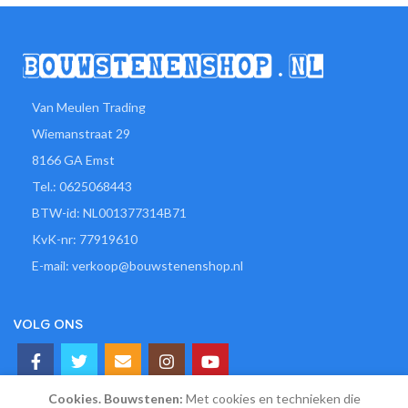
Van Meulen Trading
Wiemanstraat 29
8166 GA Emst
Tel.: 0625068443
BTW-id: NL001377314B71
KvK-nr: 77919610
E-mail: verkoop@bouwstenenshop.nl
VOLG ONS
Cookies. Bouwstenen:
Met cookies en technieken die