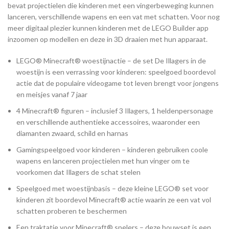
bevat projectielen die kinderen met een vingerbeweging kunnen
lanceren, verschillende wapens en een vat met schatten. Voor nog
meer digitaal plezier kunnen kinderen met de LEGO Builder app
inzoomen op modellen en deze in 3D draaien met hun apparaat.
LEGO® Minecraft® woestijnactie – de set De Illagers in de
woestijn is een verrassing voor kinderen: speelgoed boordevol
actie dat de populaire videogame tot leven brengt voor jongens
en meisjes vanaf 7 jaar
4 Minecraft® figuren – inclusief 3 Illagers, 1 heldenpersonage
en verschillende authentieke accessoires, waaronder een
diamanten zwaard, schild en harnas
Gamingspeelgoed voor kinderen – kinderen gebruiken coole
wapens en lanceren projectielen met hun vinger om te
voorkomen dat Illagers de schat stelen
Speelgoed met woestijnbasis – deze kleine LEGO® set voor
kinderen zit boordevol Minecraft® actie waarin ze een vat vol
schatten proberen te beschermen
Een traktatie voor Minecraft® spelers – deze bouwset is een