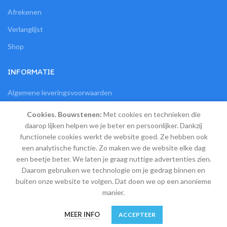
Afrekenen
Verlanglijst
Shop
INFORMATIE
Algemene leveringsvoorwaarden
Bestelling en veilige betaling
Cookies. Bouwstenen:
Met cookies en technieken die
daarop lijken helpen we je beter en persoonlijker. Dankzij
Retourneren, ruilen en garantie
functionele cookies werkt de website goed. Ze hebben ook
Verzendkosten, verzending en afhalen
een analytische functie. Zo maken we de website elke dag
een beetje beter. We laten je graag nuttige advertenties zien.
Privacy en Cookies
Daarom gebruiken we technologie om je gedrag binnen en
Contact
buiten onze website te volgen. Dat doen we op een anonieme
manier.
0
MEER INFO
ACCEPTEER
Winkel
Verlanglijst
Winkelwagen
Mijn account