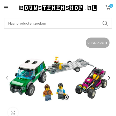
0
UITVERKOCHT
Klik om te vergroten