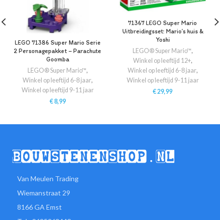
71367 LEGO Super Mario
Uitbreidingsset: Mario’s huis &
Yoshi
LEGO 71386 Super Mario Serie
LEGO® Super Mario™
,
2 Personagepakket – Parachute
Goomba
Winkel op leeftijd 12+
,
Winkel op leeftijd 6-8 jaar
,
LEGO® Super Mario™
,
Winkel op leeftijd 9-11 jaar
Winkel op leeftijd 6-8 jaar
,
Winkel op leeftijd 9-11 jaar
€
29,99
€
8,99
Van Meulen Trading
Wiemanstraat 29
8166 GA Emst