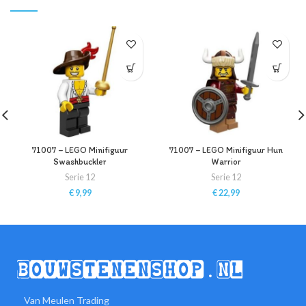
71007 – LEGO Minifiguur
71007 – LEGO Minifiguur Hun
Swashbuckler
Warrior
Serie 12
Serie 12
€
9,99
€
22,99
Van Meulen Trading