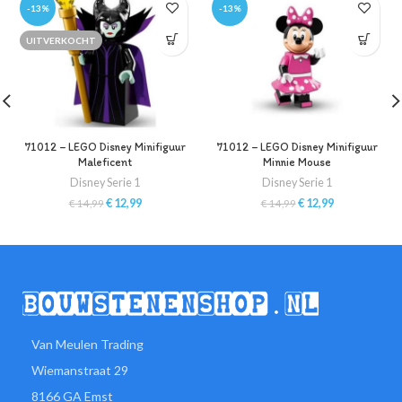
-13%
-13%
UITVERKOCHT
71012 – LEGO Disney Minifiguur
71012 – LEGO Disney Minifiguur
Maleficent
Minnie Mouse
Disney Serie 1
Disney Serie 1
€
12,99
€
12,99
€
14,99
€
14,99
Van Meulen Trading
Wiemanstraat 29
8166 GA Emst