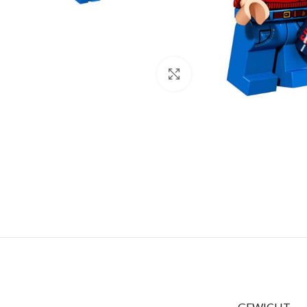
Klik om te vergroten
GEWICHT