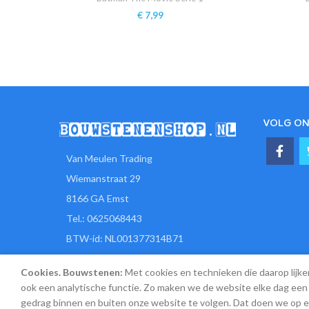
€
7,99
VOLG ON
Van Meulen Trading
Wiemanstraat 29
8166 GA Emst
Tel.: 0625068443
BTW-id: NL001377314B71
KvK-nr: 77919610
Cookies. Bouwstenen:
Met cookies en technieken die daarop lijke
E-mail: verkoop@bouwstenenshop.nl
ook een analytische functie. Zo maken we de website elke dag een 
gedrag binnen en buiten onze website te volgen. Dat doen we op 