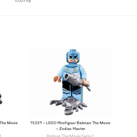
0,005 kg
UITVE
The Movie
71017 – LEGO Minifiguur Batman The Movie
71017 
– Zodiac Master
1
Batman The Movie Serie 1