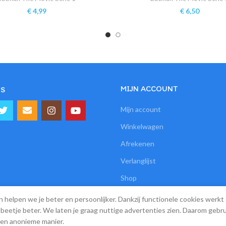
€
4,99
€
6,50
MIJN ACCOUNT
S
Mijn account
Winkelwagen
Afrekenen
Verlanglijst
Shop
n helpen we je beter en persoonlijker. Dankzij functionele cookies wer
beetje beter. We laten je graag nuttige advertenties zien. Daarom gebr
een anonieme manier.