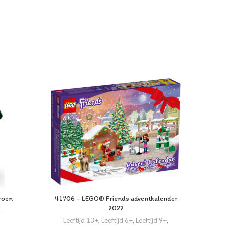
roen
41706 – LEGO® Friends adventkalender
10698
2
2022
Leeftijd 13+
,
Leeftijd 6+
,
Leeftijd 9+
,
Lee