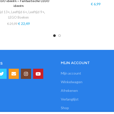
EGO ideeën – Fantastische LEGO
€
6,99
ideeën
ijd 13+
,
Leeftijd 6+
,
Leeftijd 9+
,
LEGO Boeken
€
22,49
€
24,99
MIJN ACCOUNT
S
Mijn account
Winkelwagen
Afrekenen
Verlanglijst
Shop