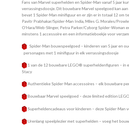
Fans van Marvel superhelden en Spider-Man vanaf 5 jaar k
verrassingsdoosje. Dit bouwbare Marvel speelgoed kan aan
bevat 1 Spider-Man minifiguur en er zijn er in totaal 12 
Pavitr Prabhakar/Spider-Man India, Miles G. Morales/Prowl
O’Hara/Web-Slinger, Petra Parker/Cyborg Spider-Woman en 
minstens 1 accessoire en een informatieboekje voor verzam
Spider-Man bouwspeelgoed – kinderen van 5 jaar en ou
personages met 1 minifiguur in elk verrassingsdoosje
1 van de 12 bouwbare LEGO® superheldenfiguren – in elk
Stacy
Authentieke Spider-Man accessoires – elk bouwbare per
Bouwbaar Marvel speelgoed – deze limited edition LEGO®
Superheldencadeaus voor kinderen – deze Spider-Man ver
Urenlang speelplezier met superhelden – voeg het bouwb