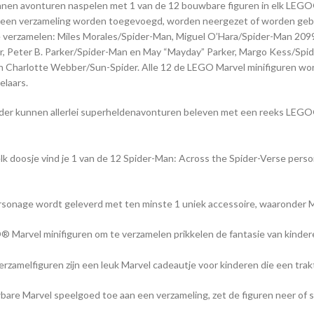
unnen avonturen naspelen met 1 van de 12 bouwbare figuren in elk LEGO
 een verzameling worden toegevoegd, worden neergezet of worden gebru
om te verzamelen: Miles Morales/Spider-Man, Miguel O’Hara/Spider-Man 
er, Peter B. Parker/Spider-Man en May “Mayday” Parker, Margo Kess/Spi
Charlotte Webber/Sun-Spider. Alle 12 de LEGO Marvel minifiguren wor
elaars.
der kunnen allerlei superheldenavonturen beleven met een reeks LEG
 doosje vind je 1 van de 12 Spider-Man: Across the Spider-Verse pers
sonage wordt geleverd met ten minste 1 uniek accessoire, waaronder M
 Marvel minifiguren om te verzamelen prikkelen de fantasie van kindere
zamelfiguren zijn een leuk Marvel cadeautje voor kinderen die een trak
are Marvel speelgoed toe aan een verzameling, zet de figuren neer of s