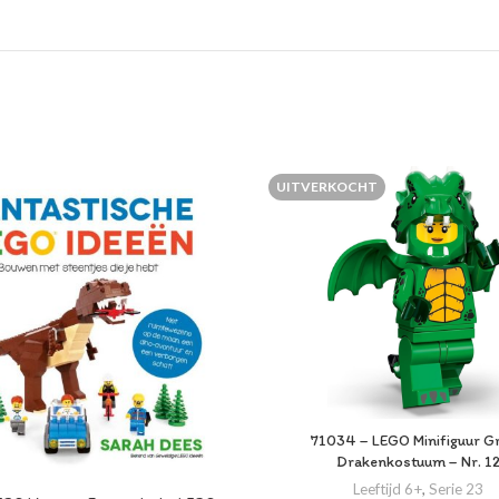
UITVERKOCHT
71034 – LEGO Minifiguur G
Drakenkostuum – Nr. 1
Leeftijd 6+
,
Serie 23