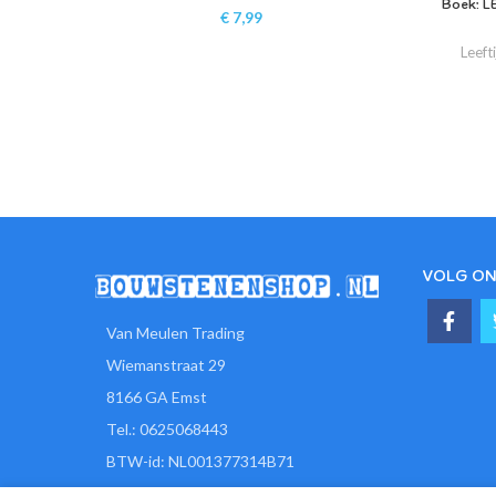
Boek: L
€
7,99
Leeft
VOLG ON
Van Meulen Trading
Wiemanstraat 29
8166 GA Emst
Tel.: 0625068443
BTW-id: NL001377314B71
KvK-nr: 77919610