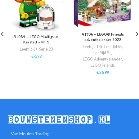
41706 – LEGO® Friends
71034 – LEGO Minifiguur
adventkalender 2022
Kerstelf – Nr. 5
Leeftijd 13+
,
Leeftijd 6+
,
Leeftijd 6+
,
Serie 23
Leeftijd 9+
,
€
6,99
LEGO Adventkalender
,
LEGO Friends
€
26,99
Van Meulen Trading