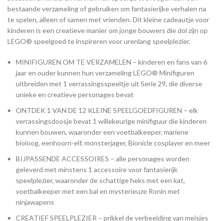
bestaande verzameling of gebruiken om fantasierijke verhalen na
te spelen, alleen of samen met vrienden. Dit kleine cadeautje voor
kinderen is een creatieve manier om jonge bouwers die dol zijn op
LEGO® speelgoed te inspireren voor urenlang speelplezier.
MINIFIGUREN OM TE VERZAMELEN – kinderen en fans van 6
jaar en ouder kunnen hun verzameling LEGO® Minifiguren
uitbreiden met 1 verrassingsspeeltje uit Serie 29, die diverse
unieke en creatieve personages bevat
ONTDEK 1 VAN DE 12 KLEINE SPEELGOEDFIGUREN – elk
verrassingsdoosje bevat 1 willekeurige minifiguur die kinderen
kunnen bouwen, waaronder een voetbalkeeper, mariene
bioloog, eenhoorn-elf, monsterjager, Bionicle cosplayer en meer
BIJPASSENDE ACCESSOIRES – alle personages worden
geleverd met minstens 1 accessoire voor fantasierijk
speelplezier, waaronder de schattige heks met een kat,
voetbalkeeper met een bal en mysterieuze Ronin met
ninjawapens
CREATIEF SPEELPLEZIER – prikkel de verbeelding van meisjes