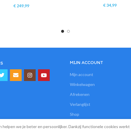
€
34,99
€
249,99
MIJN ACCOUNT
S
Mijn account
Winkelwagen
Afrekenen
Verlanglijst
Shop
n helpen we je beter en persoonlijker. Dankzij functionele cookies wer