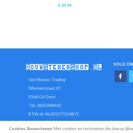
€
39,99
VOLG ON
Van Meulen Trading
Wiemanstraat 29
8166 GA Emst
Tel.: 0625068443
BTW-id: NL001377314B71
KvK-nr: 77919610
Cookies. Bouwstenen:
Met cookies en technieken die daarop lijke
E-mail: verkoop@bouwstenenshop.nl