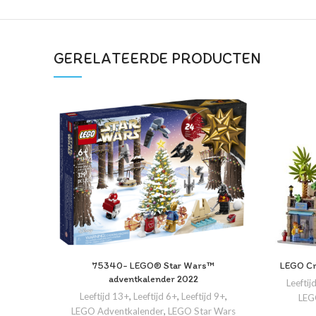
GERELATEERDE PRODUCTEN
75340- LEGO® Star Wars™
LEGO Cr
adventkalender 2022
Leeftij
Leeftijd 13+
,
Leeftijd 6+
,
Leeftijd 9+
,
LEGO
LEGO Adventkalender
,
LEGO Star Wars