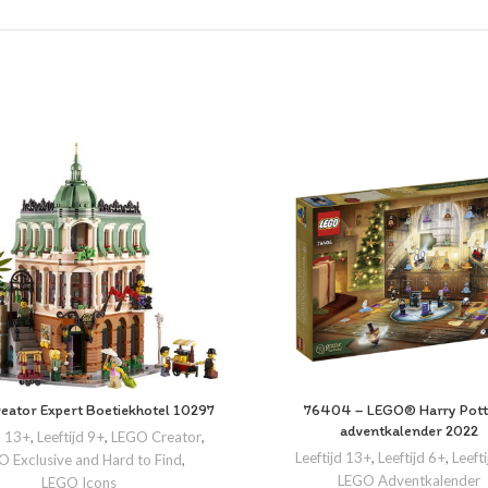
eator Expert Boetiekhotel 10297
76404 – LEGO® Harry Pot
adventkalender 2022
d 13+
,
Leeftijd 9+
,
LEGO Creator
,
Leeftijd 13+
,
Leeftijd 6+
,
Leeft
 Exclusive and Hard to Find
,
LEGO Adventkalender
LEGO Icons