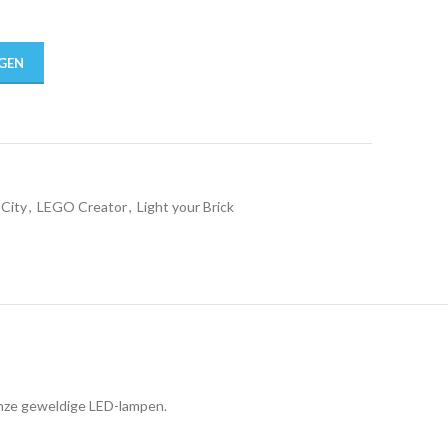
GEN
City
,
LEGO Creator
,
Light your Brick
 onze geweldige LED-lampen.