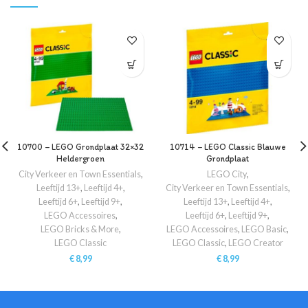
10700 – LEGO Grondplaat 32×32
10714 – LEGO Classic Blauwe
Heldergroen
Grondplaat
City Verkeer en Town Essentials
,
LEGO City
,
Leeftijd 13+
,
Leeftijd 4+
,
City Verkeer en Town Essentials
,
Leeftijd 6+
,
Leeftijd 9+
,
Leeftijd 13+
,
Leeftijd 4+
,
LEGO Accessoires
,
Leeftijd 6+
,
Leeftijd 9+
,
LEGO Bricks & More
,
LEGO Accessoires
,
LEGO Basic
,
LEGO Classic
LEGO Classic
,
LEGO Creator
€
8,99
€
8,99