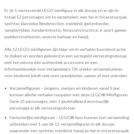
Er zit 1 verrassende LEGO minifiguur in elk doosje en er zijn in
totaal 12 personages om te verzamelen: een fan in triceratopspak,
sprinter, klassieke filmdetective, treinkind, geitenherder,
vampierridder, hondentrimster, fitnessinstructrice, e-sport gamer,
paddenstoelwezen, woeste barbaar en harpij.
Alle 12 LEGO minifiguren zijn klaar om in verhalen boordevol actie
te duiken en worden geleverd in een verzegeld verrassingsdoosje
met ten minste één authentiek accessoire en een
informatieboekje voor verzamelaars. Dit unieke verzamelcadeau
voor kinderen biedt vele uren speelplezier, samen of met vrienden.
Verzamelfiguren – jongens, meisjes en kinderen vanaf 5 jaar
kunnen allerlei verhalen naspelen met deze LEGO® Minifiguren
Serie 25 personages, met 1 gedetailleerd avontuurlijk
personage in elk verrassingsdoosje
Fantasierijke minifiguren – LEGO® fans kunnen hun verzameling
uitbreiden met 1 van de 12 verzamelfiguren in elk doosje,
waaronder een sprinter, treinkind, harpij en fan in triceratopspak