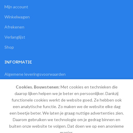
Mijn account
Winkelwagen
Afrekenen
Verlanglijst
Shop
INFORMATIE
Algemene leveringsvoorwaarden
Bestelling en veilige betaling
Cookies. Bouwstenen:
Met cookies en technieken die
daarop lijken helpen we je beter en persoonlijker. Dankzij
Retourneren, ruilen en garantie
functionele cookies werkt de website goed. Ze hebben ook
Verzendkosten, verzending en afhalen
een analytische functie. Zo maken we de website elke dag
een beetje beter. We laten je graag nuttige advertenties zien.
Privacy en Cookies
Daarom gebruiken we technologie om je gedrag binnen en
Contact
buiten onze website te volgen. Dat doen we op een anonieme
manier.